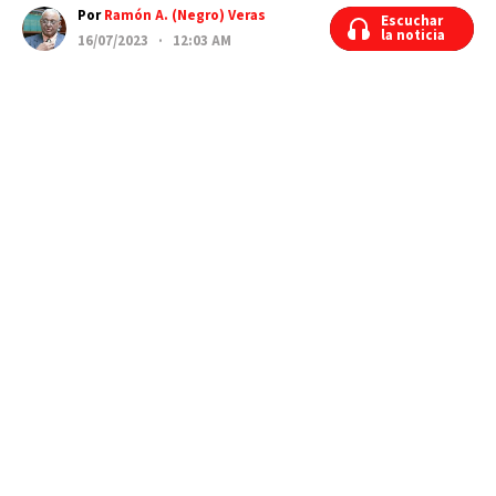
Por
Ramón A. (Negro) Veras
Escuchar
Escuchar
la noticia
la noticia
16/07/2023 · 12:03 AM