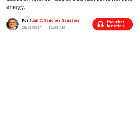
energy.
Por
Juan C. Sánchez González
Escuchar
Escuchar
la noticia
la noticia
26/05/2024 · 12:03 AM