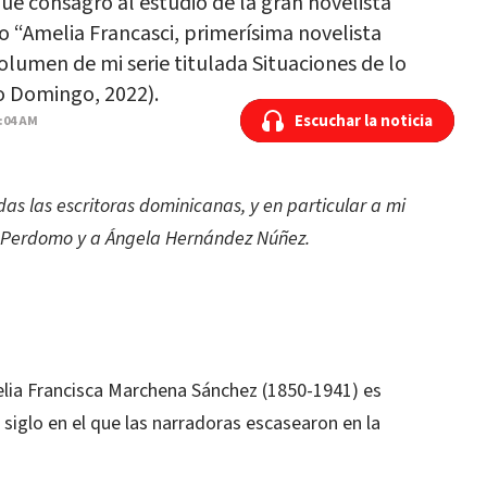
ue consagro al estudio de la gran novelista
o “Amelia Francasci, primerísima novelista
volumen de mi serie titulada Situaciones de lo
o Domingo, 2022).
Escuchar la noticia
Escuchar la noticia
2:04 AM
as las escritoras dominicanas, y en particular a mi
it Perdomo y a Ángela Hernández Núñez.
elia Francisca Marchena Sánchez (1850-1941) es
siglo en el que las narradoras escasearon en la