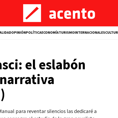
ALIDAD
OPINIÓN
POLÍTICA
ECONOMÍA
TURISMO
INTERNACIONALES
CULTUR
sci: el eslabón
 narrativa
)
Manual para reventar silencios las dedicaré a