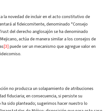
a la novedad de incluir en el acto constitutivo de
sentará al fideicomitente, denominado “Consejo
l Trust del derecho anglosajón se ha denominado
 Mejicano, actúa de manera similar a los consejos de
as
[3]
puede ser un mecanismo que agregue valor en
fideicomiso.
ación no produzca un solapamiento de atribuciones
dad fiduciaria; en consecuencia, si persiste su
 ha sido planteado; sugerimos hacer nuestro lo
Paraestatales de Méjico; disposición que para este caso