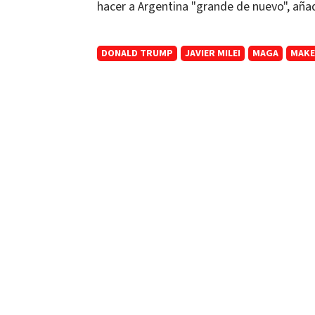
hacer a Argentina "grande de nuevo", aña
DONALD TRUMP
JAVIER MILEI
MAGA
MAKE