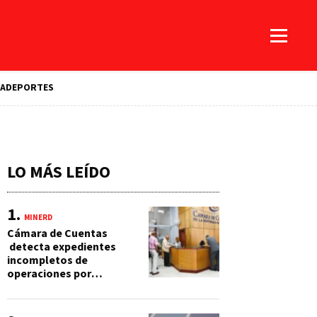
A
DEPORTES
LO MÁS LEÍDO
MINERD
Cámara de Cuentas
detecta expedientes
incompletos de
operaciones por
RD$16,600 millones en
MINERD, entre 2019 y
2020