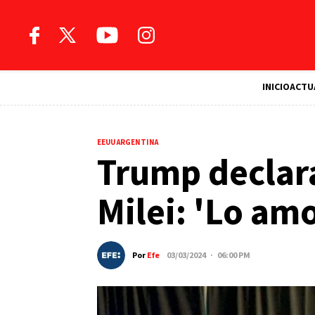
INICIO
ACTU
EEUU ARGENTINA
Trump declar
Milei: 'Lo a
Por
Efe
03/03/2024 · 06:00 PM