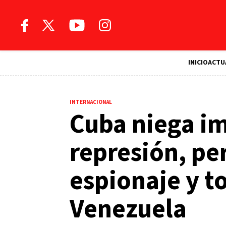
INICIO
ACTU
INTERNACIONAL
Cuba niega im
represión, pe
espionaje y t
Venezuela