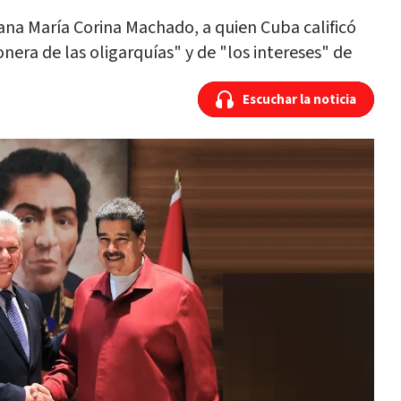
lana María Corina Machado, a quien Cuba calificó
era de las oligarquías" y de "los intereses" de
Escuchar la noticia
Escuchar la noticia