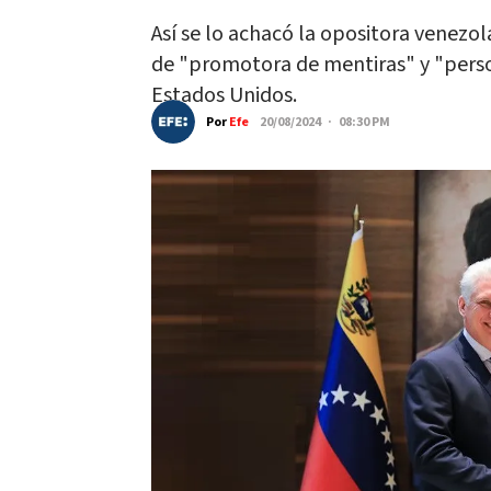
Así se lo achacó la opositora venezo
de "promotora de mentiras" y "person
Estados Unidos.
Por
Efe
20/08/2024 · 08:30 PM