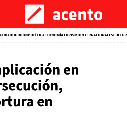
ALIDAD
OPINIÓN
POLÍTICA
ECONOMÍA
TURISMO
INTERNACIONALES
CULTUR
plicación en
rsecución,
ortura en