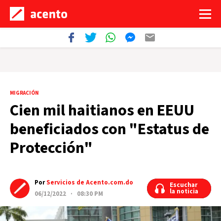
MIGRACIÓN
Cien mil haitianos en EEUU
beneficiados con "Estatus de
Protección"
Por
Servicios de Acento.com.do
Escuchar
Escuchar
la noticia
la noticia
06/12/2022 · 08:30 PM