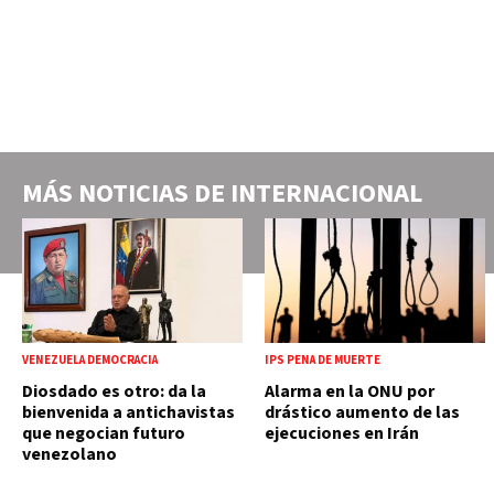
MÁS NOTICIAS DE
INTERNACIONAL
VENEZUELA DEMOCRACIA
IPS PENA DE MUERTE
Diosdado es otro: da la
Alarma en la ONU por
bienvenida a antichavistas
drástico aumento de las
que negocian futuro
ejecuciones en Irán
venezolano