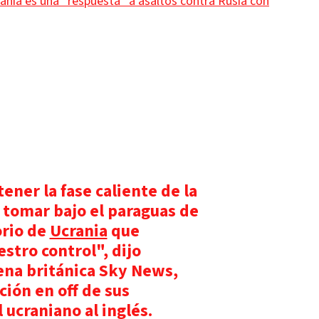
ania es una “respuesta” a asaltos contra Rusia con
ner la fase caliente de la
tomar bajo el paraguas de
orio de
Ucrania
que
stro control", dijo
dena británica Sky News,
ión en off de sus
 ucraniano al inglés.