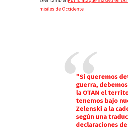
Leer también
Putin: ataque masivo en Ucr
misiles de Occidente
"Si queremos dete
guerra, debemos 
la OTAN el territ
tenemos bajo nue
Zelenski a la ca
según una traducc
declaraciones del