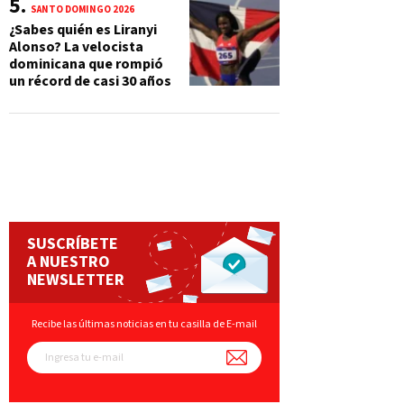
SANTO DOMINGO 2026
¿Sabes quién es Liranyi
Alonso? La velocista
dominicana que rompió
un récord de casi 30 años
SUSCRÍBETE
A NUESTRO
NEWSLETTER
Recibe las últimas noticias en tu casilla de E-mail