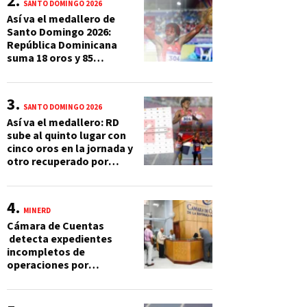
SANTO DOMINGO 2026
Así va el medallero de
Santo Domingo 2026:
República Dominicana
suma 18 oros y 85
preseas
SANTO DOMINGO 2026
Así va el medallero: RD
sube al quinto lugar con
cinco oros en la jornada y
otro recuperado por
apelación
MINERD
Cámara de Cuentas
detecta expedientes
incompletos de
operaciones por
RD$16,600 millones en
MINERD, entre 2019 y
2020