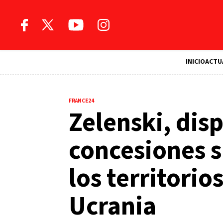
INICIO
ACTU
FRANCE24
Zelenski, dis
concesiones s
los territorio
Ucrania