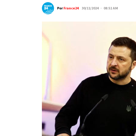
Por
France24
30/11/2024 · 08:51 AM