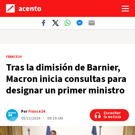
FRANCE24
Tras la dimisión de Barnier,
Macron inicia consultas para
designar un primer ministro
Por
France24
Escuchar
Escuchar
la noticia
la noticia
05/12/2024 · 09:10 AM