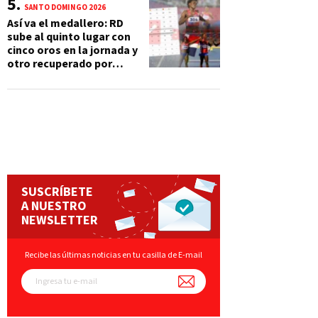
SANTO DOMINGO 2026
Así va el medallero: RD
sube al quinto lugar con
cinco oros en la jornada y
otro recuperado por
apelación
SUSCRÍBETE
A NUESTRO
NEWSLETTER
Recibe las últimas noticias en tu casilla de E-mail