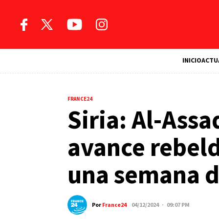
INICIO
ACTU
FRANCE24
Siria: Al-Assad
avance rebel
una semana d
Por
France24
04/12/2024 · 09:07 PM