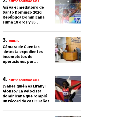
SANTO DOMINGO 2026
Así va el medallero de
Santo Domingo 2026:
República Dominicana
suma 18 oros y 85
preseas
MINERD
Cámara de Cuentas
detecta expedientes
incompletos de
operaciones por
RD$16,600 millones en
MINERD, entre 2019 y
2020
SANTO DOMINGO 2026
¿Sabes quién es Liranyi
Alonso? La velocista
dominicana que rompió
un récord de casi 30 años