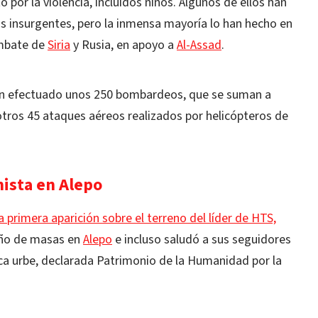
 por la violencia, incluidos niños. Algunos de ellos han
los insurgentes, pero la inmensa mayoría lo han hecho en
mbate de
Siria
y Rusia, en apoyo a
Al-Assad
.
han efectuado unos 250 bombardeos, que se suman a
otros 45 ataques aéreos realizados por helicópteros de
mista en Alepo
primera aparición sobre el terreno del líder de HTS,
año de masas en
Alepo
e incluso saludó a sus seguidores
rica urbe, declarada Patrimonio de la Humanidad por la