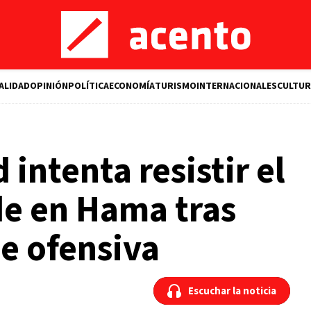
ALIDAD
OPINIÓN
POLÍTICA
ECONOMÍA
TURISMO
INTERNACIONALES
CULTUR
 intenta resistir el
de en Hama tras
e ofensiva
Escuchar la noticia
Escuchar la noticia