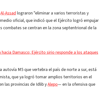
e
Al-Assad
lograron "eliminar a varios terroristas y
 medio oficial, que indicó que el Ejército logró empujar
os combates se centran en la zona septentrional de la
 hacia Damasco; Ejército sirio responde a los ataques
 autovía M5 que vertebra el país de norte a sur, está
amista, que ya logró tomar amplios territorios en el
 las provincias de Idlib y
Alepo
— en la ofensiva que