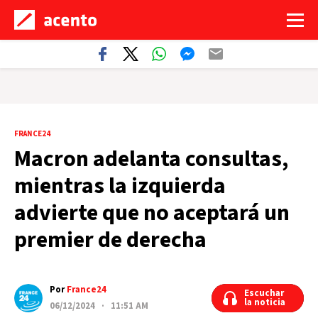
FRANCE24
Macron adelanta consultas,
mientras la izquierda
advierte que no aceptará un
premier de derecha
Por
France24
Escuchar
Escuchar
la noticia
la noticia
06/12/2024 · 11:51 AM