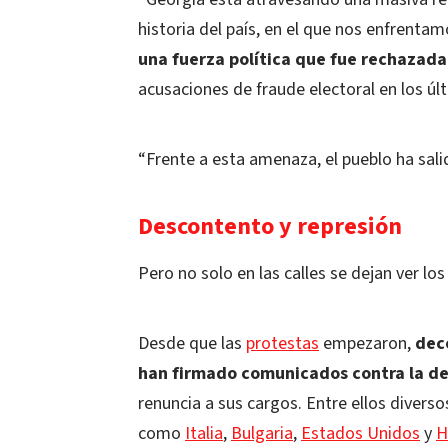
historia del país, en el que nos enfrentam
una fuerza política que fue rechazada
acusaciones de fraude electoral en los ú
“Frente a esta amenaza, el pueblo ha salido
Descontento y represión
Pero no solo en las calles se dejan ver lo
Desde que las
protestas
empezaron,
dece
han firmado comunicados contra la de
renuncia a sus cargos. Entre ellos diver
como
Italia
,
Bulgaria
,
Estados Unidos
y
H