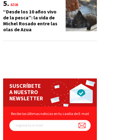
AZUA
“Desde los 10 años vivo
de la pesca”: la vida de
Michel Rosado entre las
olas de Azua
SUSCRÍBETE
A NUESTRO
NEWSLETTER
Recibe las últimas noticias en tu casilla de E-mail