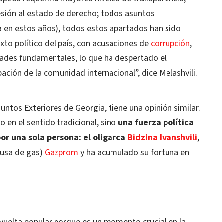
sión al estado de derecho; todos asuntos
Ya en estos años), todos estos apartados han sido
xto político del país, con acusaciones de
corrupción
,
rtades fundamentales, lo que ha despertado el
ación de la comunidad internacional”, dice Melashvili.
untos Exteriores de Georgia, tiene una opinión similar.
o en el sentido tradicional, sino
una fuerza política
r una sola persona: el oligarca
Bidzina Ivanshvili
,
rusa de gas)
Gazprom
y ha acumulado su fortuna en
vuelta popular porque es un momento crucial en la