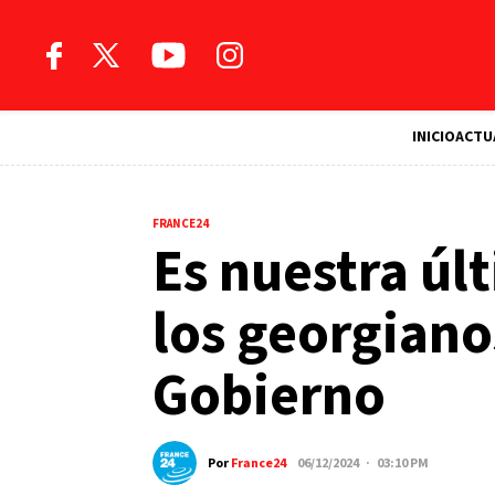
INICIO
ACTU
FRANCE24
Es nuestra úl
los georgiano
Gobierno
Por
France24
06/12/2024 · 03:10 PM