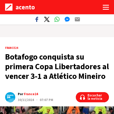
FRANCE24
Botafogo conquista su
primera Copa Libertadores al
vencer 3-1 a Atlético Mineiro
Por
France24
Escuchar
Escuchar
la noticia
la noticia
30/11/2024 · 07:07 PM