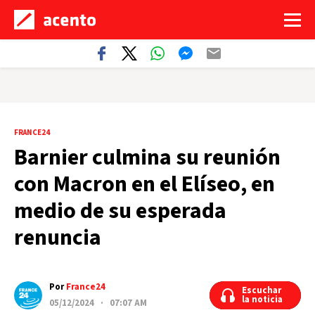
FRANCE24
Barnier culmina su reunión
con Macron en el Elíseo, en
medio de su esperada
renuncia
Por
France24
Escuchar
Escuchar
la noticia
la noticia
05/12/2024 · 07:07 AM