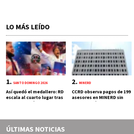
LO MÁS LEÍDO
SANTO DOMINGO 2026
MINERD
Así quedó el medallero: RD
CCRD observa pagos de 199
escala al cuarto lugar tras
asesores en MINERD sin
jornada histórica de 15
autorización del MAP y
oros
carente de trabajos
realizados, durante el 2019
y 2020
ÚLTIMAS NOTICIAS