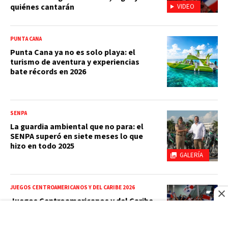
quiénes cantarán
VIDEO
PUNTA CANA
Punta Cana ya no es solo playa: el
turismo de aventura y experiencias
bate récords en 2026
SENPA
La guardia ambiental que no para: el
SENPA superó en siete meses lo que
hizo en todo 2025
GALERÍA
JUEGOS CENTROAMERICANOS Y DEL CARIBE 2026
Juegos Centroamericanos y del Caribe
dejan a RD ante el reto de preservar su
nueva infraestructura deportiva