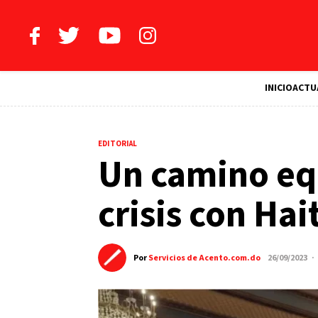
INICIO
ACTU
EDITORIAL
Un camino eq
crisis con Hait
Por
Servicios de Acento.com.do
26/09/2023 ·