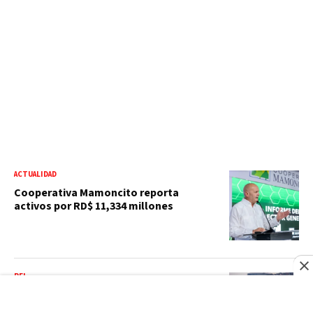
ACTUALIDAD
Cooperativa Mamoncito reporta
activos por RD$ 11,334 millones
RFI
Crisis migratoria en Ceuta: la UE pide a
Meta y TikTok reforzar la verificación