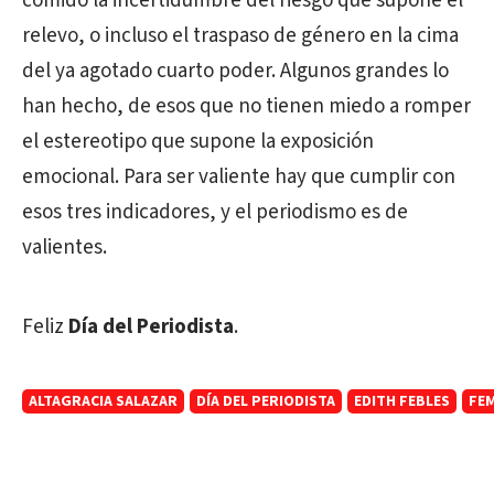
comido la incertidumbre del riesgo que supone el
relevo, o incluso el traspaso de género en la cima
del ya agotado cuarto poder. Algunos grandes lo
han hecho, de esos que no tienen miedo a romper
el estereotipo que supone la exposición
emocional. Para ser valiente hay que cumplir con
esos tres indicadores, y el periodismo es de
valientes.
Feliz
Día del Periodista
.
ALTAGRACIA SALAZAR
DÍA DEL PERIODISTA
EDITH FEBLES
FE