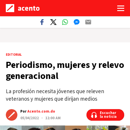
EDITORIAL
Periodismo, mujeres y relevo
generacional
La profesión necesita jóvenes que releven
veteranos y mujeres que dirijan medios
Por
Acento.com.do
Escuchar
Escuchar
la noticia
la noticia
05/04/2022 · 12:00 AM