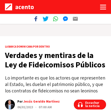
LA BANCA DOMINICANA POR DENTRO
Verdades y mentiras de la
Ley de Fideicomisos Públicos
Lo importante es que los actores que representen
al Estado, les duelan el patrimonio público, y que
los contratos de fideicomisos no sean leoninos
Por
Jesús Geraldo Martínez
Escuchar
Escuchar
la noticia
la noticia
06/01/2023 · 07:00 AM