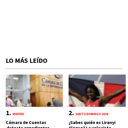
LO MÁS LEÍDO
MINERD
SANTO DOMINGO 2026
Cámara de Cuentas
¿Sabes quién es Liranyi
detecta expedientes
Alonso? La velocista