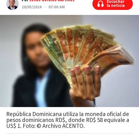
Por
Jesús Geraldo Martínez
Escuchar
Escuchar
la noticia
la noticia
28/05/2024 · 07:00 AM
República Dominicana utiliza la moneda oficial de
pesos dominicanos RD$, donde RD$ 58 equivale a
US$ 1. Foto: ©️ Archivo ACENTO.