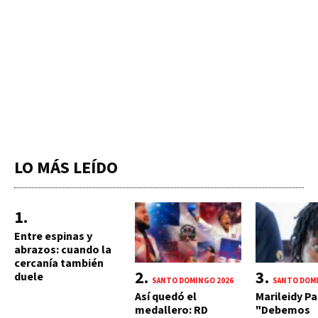
LO MÁS LEÍDO
Entre espinas y
abrazos: cuando la
cercanía también
duele
SANTO DOMINGO 2026
SANTO DOMI
Así quedó el
Marileidy Pa
medallero: RD
"Debemos