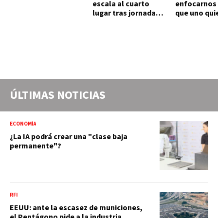
escala al cuarto
enfocarnos 
lugar tras jornada
que uno qui
histórica de 15 oros
en los prob
ÚLTIMAS NOTICIAS
ECONOMÍA
¿La IA podrá crear una "clase baja
permanente"?
RFI
EEUU: ante la escasez de municiones,
el Pentágono pide a la industria