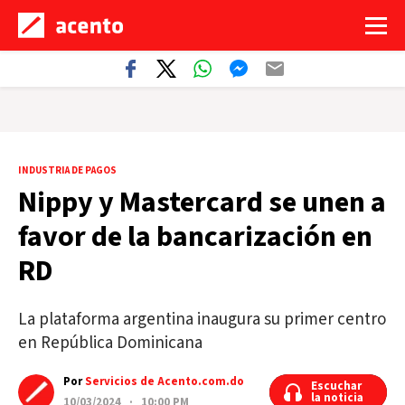
INDUSTRIA DE PAGOS
Nippy y Mastercard se unen a
favor de la bancarización en
RD
La plataforma argentina inaugura su primer centro
en República Dominicana
Por
Servicios de Acento.com.do
Escuchar
Escuchar
la noticia
la noticia
10/03/2024 · 10:00 PM