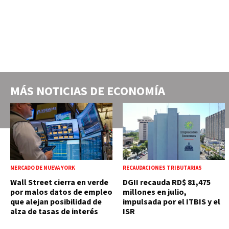
MÁS NOTICIAS DE
ECONOMÍA
MERCADO DE NUEVA YORK
RECAUDACIONES TRIBUTARIAS
Wall Street cierra en verde
DGII recauda RD$ 81,475
por malos datos de empleo
millones en julio,
que alejan posibilidad de
impulsada por el ITBIS y el
alza de tasas de interés
ISR