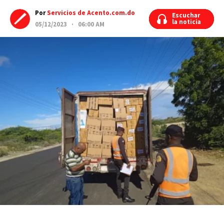
Por
Servicios de Acento.com.do
Escuchar
Escuchar
la noticia
la noticia
05/12/2023 · 06:00 AM