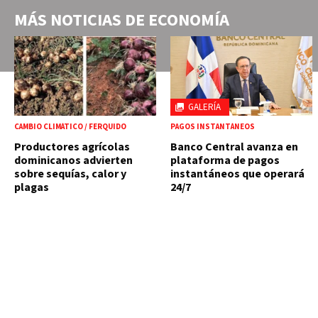
MÁS NOTICIAS DE
ECONOMÍA
GALERÍA
CAMBIO CLIMÁTICO / FERQUIDO
PAGOS INSTANTÁNEOS
Productores agrícolas
Banco Central avanza en
dominicanos advierten
plataforma de pagos
sobre sequías, calor y
instantáneos que operará
plagas
24/7