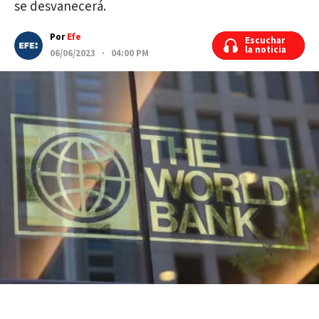
se desvanecerá.
Por
Efe
Escuchar
Escuchar
la noticia
la noticia
06/06/2023 · 04:00 PM