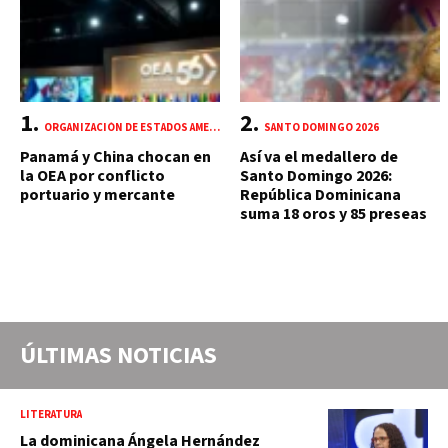
ORGANIZACIÓN DE ESTADOS AMERICANOS (OEA)
SANTO DOMINGO 2026
Panamá y China chocan en
Así va el medallero de
la OEA por conflicto
Santo Domingo 2026:
portuario y mercante
República Dominicana
suma 18 oros y 85 preseas
ÚLTIMAS NOTICIAS
LITERATURA
La dominicana Ángela Hernández