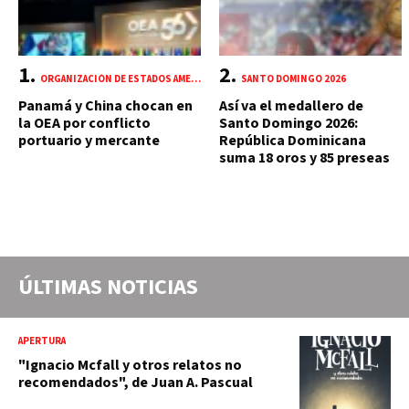
ORGANIZACIÓN DE ESTADOS AMERICANOS (OEA)
SANTO DOMINGO 2026
Panamá y China chocan en
Así va el medallero de
la OEA por conflicto
Santo Domingo 2026:
portuario y mercante
República Dominicana
suma 18 oros y 85 preseas
ÚLTIMAS NOTICIAS
APERTURA
"Ignacio Mcfall y otros relatos no
recomendados", de Juan A. Pascual