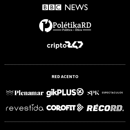
OPINIÓN
Tres causales: oportunidad histórica
del TC para garantizar derechos
fundamentales
OPINIÓN
¿Puede sobrevivir el Derecho
Internacional a la multipolaridad?
RED ACENTO
OPINIÓN
500 años de la Universidad de Santo
Domingo: júbilo, cuestionamientos y
revalidación