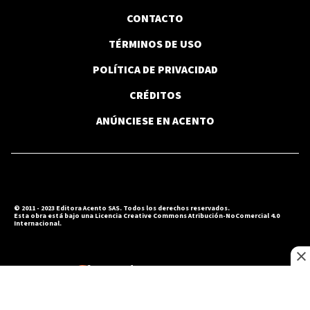
CONTACTO
OPINIÓN
Contra el rearme
TÉRMINOS DE USO
POLÍTICA DE PRIVACIDAD
CRÉDITOS
ANÚNCIESE EN ACENTO
OPINIÓN
La ciudad y la memoria
© 2011 - 2023 Editora Acento SAS. Todos los derechos reservados.
Esta obra está bajo una Licencia Creative Commons Atribución-NoComercial 4.0
OPINIÓN
Internacional.
Sinners