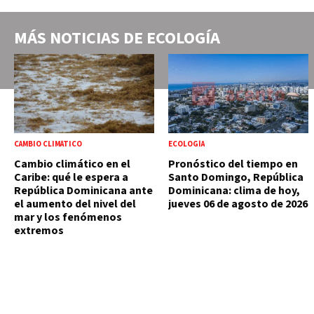
MÁS NOTICIAS DE
ECOLOGÍA
CAMBIO CLIMÁTICO
ECOLOGÍA
Cambio climático en el
Pronóstico del tiempo en
Caribe: qué le espera a
Santo Domingo, República
República Dominicana ante
Dominicana: clima de hoy,
el aumento del nivel del
jueves 06 de agosto de 2026
mar y los fenómenos
extremos