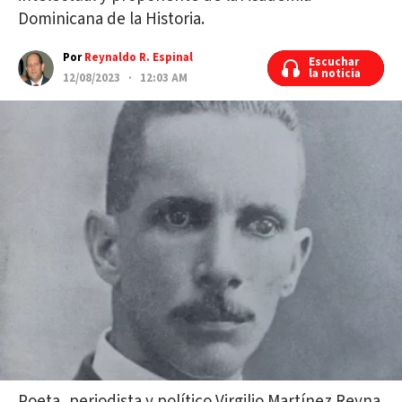
Dominicana de la Historia.
Por
Reynaldo R. Espinal
Escuchar
Escuchar
la noticia
la noticia
12/08/2023 · 12:03 AM
Poeta, periodista y político Virgilio Martínez Reyna.