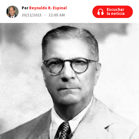
Por
Reynaldo R. Espinal
Escuchar
Escuchar
la noticia
la noticia
30/12/2023 · 12:05 AM