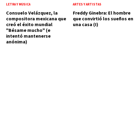
LETRA Y MÚSICA
ARTES Y ARTISTAS
Consuelo Velázquez, la
Freddy Ginebra: El hombre
compositora mexicana que
que convirtió los sueños en
creó el éxito mundial
una casa (I)
"Bésame mucho" (e
intentó mantenerse
anónima)