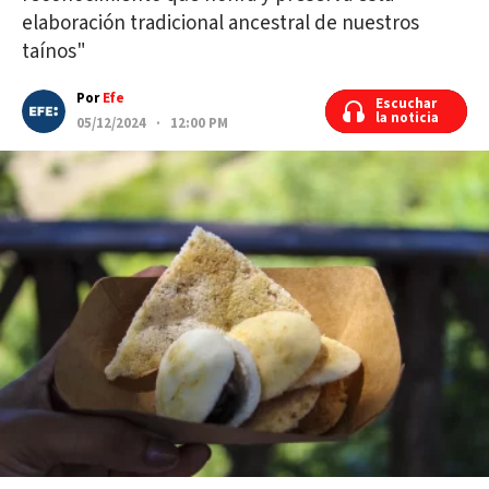
elaboración tradicional ancestral de nuestros
taínos"
Por
Efe
Escuchar
Escuchar
la noticia
la noticia
05/12/2024 · 12:00 PM