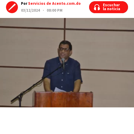
Por
Servicios de Acento.com.do
Escuchar
Escuchar
la noticia
la noticia
03/12/2024 · 08:00 PM