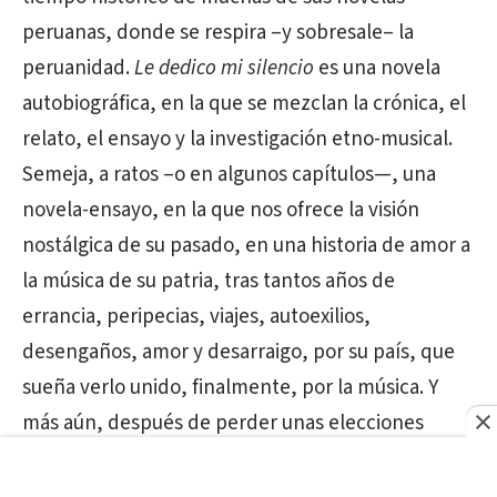
peruanas, donde se respira –y sobresale– la
peruanidad.
Le dedico mi silencio
es una novela
autobiográfica, en la que se mezclan la crónica, el
relato, el ensayo y la investigación etno-musical.
Semeja, a ratos –o en algunos capítulos—, una
novela-ensayo, en la que nos ofrece la visión
nostálgica de su pasado, en una historia de amor a
la música de su patria, tras tantos años de
errancia, peripecias, viajes, autoexilios,
desengaños, amor y desarraigo, por su país, que
sueña verlo unido, finalmente, por la música. Y
más aún, después de perder unas elecciones
presidenciales, en 1990, en segunda vuelta, etapa
–o coyuntura- en la que se desilusiona, se hace