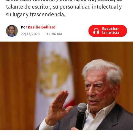
talante de escritor, su personalidad intelectual y
su lugar y trascendencia.
Por
Basilio Belliard
Escuchar
Escuchar
la noticia
la noticia
22/12/2023 · 12:06 AM