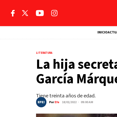
INICIO
ACTU
LITERATURA
La hija secret
García Márqu
Tiene treinta años de edad.
Por
Efe
18/01/2022 · 09:00 AM