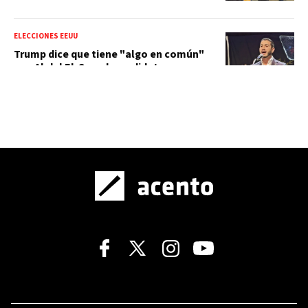
ELECCIONES EEUU
Trump dice que tiene "algo en común"
con Abdul El-Sayed, candidato
demócrata al Senado
SANTO DOMINGO 2026
¡Por el oro! Reinas del Caribe vencen a
Puerto Rico y disputarán la final ante
Colombia
PARTIDO REVOLUCIONARIO MODERNO
Abinader acepta ser el presidente del
PRM