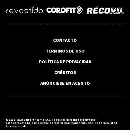
CONTACTO
TÉRMINOS DE USO
CAMBIO CLIMÁTICO / FERQUIDO
POLÍTICA DE PRIVACIDAD
Productores agrícolas dominicanos
advierten sobre sequías, calor y plagas
CRÉDITOS
ANÚNCIESE EN ACENTO
PAGOS INSTANTÁNEOS
Banco Central avanza en plataforma
de pagos instantáneos que operará
24/7
© 2011 - 2023 Editora Acento SAS. Todos los derechos reservados.
GALERÍA
Esta obra está bajo una Licencia Creative Commons Atribución-NoComercial 4.0
Internacional.