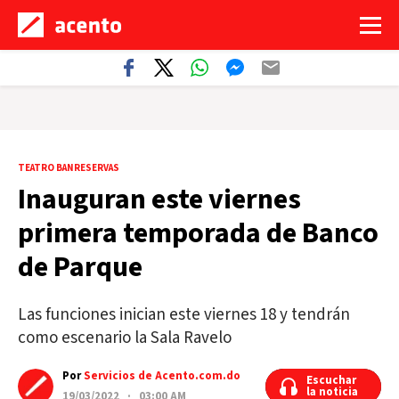
TEATRO BANRESERVAS
Inauguran este viernes
primera temporada de Banco
de Parque
Las funciones inician este viernes 18 y tendrán
como escenario la Sala Ravelo
Por
Servicios de Acento.com.do
Escuchar
Escuchar
la noticia
la noticia
19/03/2022 · 03:00 AM