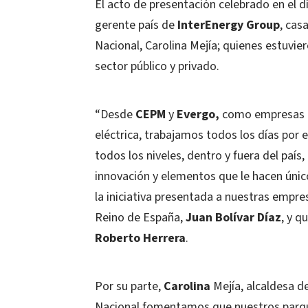
El acto de presentación celebrado en el 
gerente país de
InterEnergy Group
, cas
Nacional, Carolina Mejía; quienes estuvi
sector público y privado.
“Desde
CEPM
y
Evergo,
como empresas pr
eléctrica, trabajamos todos los días por 
todos los niveles, dentro y fuera del paí
innovación y elementos que le hacen úni
la iniciativa presentada a nuestras empr
Reino de España,
Juan Bolívar Díaz
, y q
Roberto Herrera
.
Por su parte,
Carolina
Mejía, alcaldesa del
Nacional fomentamos que nuestros parque