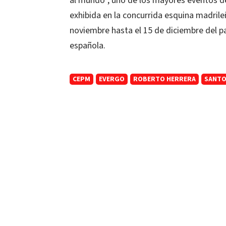
al mundo”, uno de los mayores eventos d
exhibida en la concurrida esquina madrile
noviembre hasta el 15 de diciembre del pa
española.
CEPM
EVERGO
ROBERTO HERRERA
SANTO