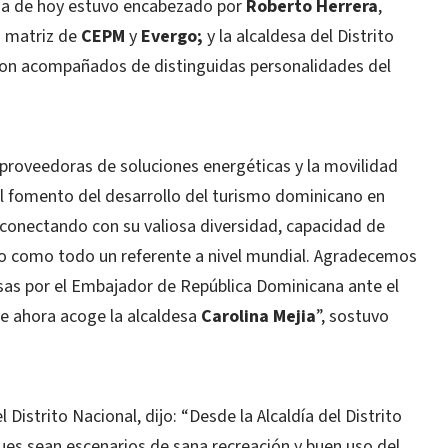
día de hoy estuvo encabezado por
Roberto Herrera
,
a matriz de
CEPM
y
Evergo;
y la alcaldesa del Distrito
eron acompañados de distinguidas personalidades del
oveedoras de soluciones energéticas y la movilidad
el fomento del desarrollo del turismo dominicano en
s, conectando con su valiosa diversidad, capacidad de
co como todo un referente a nivel mundial. Agradecemos
esas por el Embajador de República Dominicana ante el
ue ahora acoge la alcaldesa
Carolina Mejia
”, sostuvo
 Distrito Nacional, dijo: “Desde la Alcaldía del Distrito
s sean escenarios de sana recreación y buen uso del