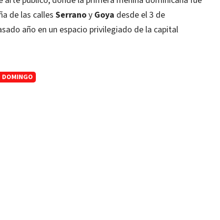
e arte público, donde la primera menina dominicana fue
ña de las calles
Serrano
y
Goya
desde el 3 de
sado año en un espacio privilegiado de la capital
 DOMINGO