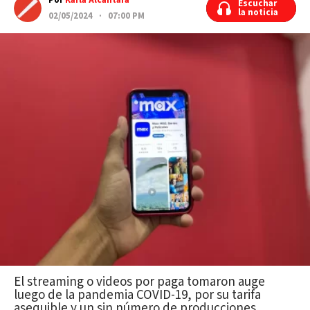
Por
Karla Alcántara
Escuchar
Escuchar
la noticia
la noticia
02/05/2024 · 07:00 PM
El streaming o videos por paga tomaron auge
luego de la pandemia COVID-19, por su tarifa
asequible y un sin número de producciones