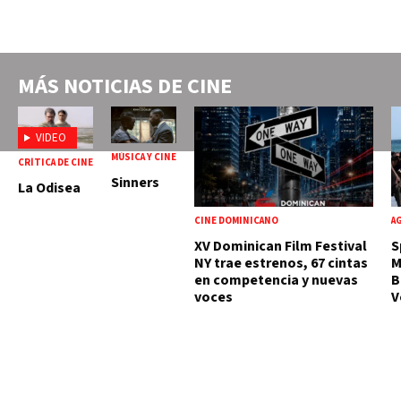
MÁS NOTICIAS DE
CINE
VIDEO
MÚSICA Y CINE
CRÍTICA DE CINE
Sinners
La Odisea
CINE DOMINICANO
A
XV Dominican Film Festival
S
NY trae estrenos, 67 cintas
M
en competencia y nuevas
B
voces
V