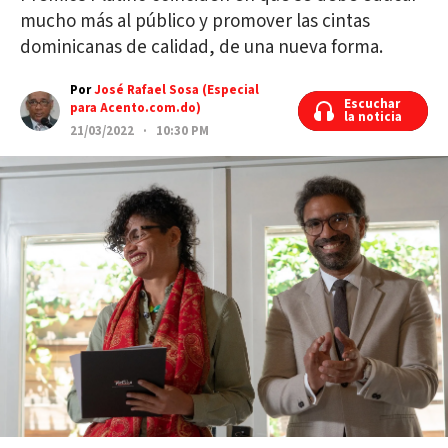
mucho más al público y promover las cintas
dominicanas de calidad, de una nueva forma.
Por
José Rafael Sosa (Especial
Escuchar
Escuchar
para Acento.com.do)
la noticia
la noticia
21/03/2022 · 10:30 PM