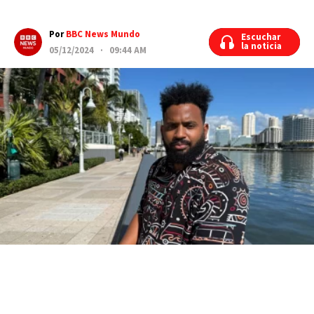
Por
BBC News Mundo
Escuchar
Escuchar
la noticia
la noticia
05/12/2024 · 09:44 AM