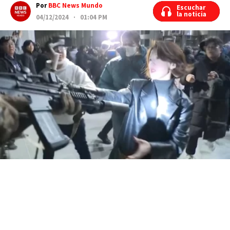
Por
BBC News Mundo
Escuchar
Escuchar
la noticia
la noticia
04/12/2024 · 01:04 PM