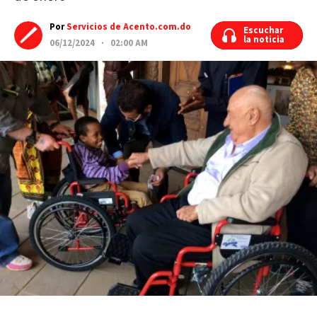
Por
Servicios de Acento.com.do
Escuchar
Escuchar
la noticia
la noticia
06/12/2024 · 02:00 AM