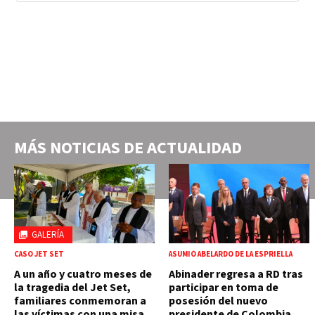
MÁS NOTICIAS DE
ACTUALIDAD
GALERÍA
CASO JET SET
ASUMIÓ ABELARDO DE LA ESPRIELLA
A un año y cuatro meses de
Abinader regresa a RD tras
la tragedia del Jet Set,
participar en toma de
familiares conmemoran a
posesión del nuevo
las víctimas con una misa
presidente de Colombia