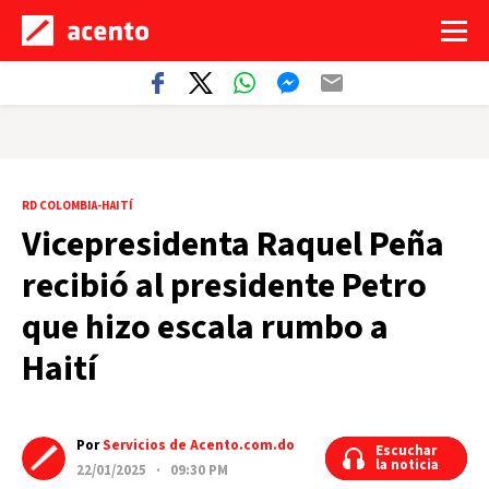
RD COLOMBIA-HAITÍ
Vicepresidenta Raquel Peña
recibió al presidente Petro
que hizo escala rumbo a
Haití
Por
Servicios de Acento.com.do
Escuchar
Escuchar
la noticia
la noticia
22/01/2025 · 09:30 PM