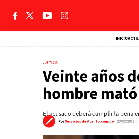
INICIO
ACTU
JUSTICIA
Veinte años d
hombre mató a
El acusado deberá cumplir la pena en 
Por
Servicios de Acento.com.do
23/02/2022 ·