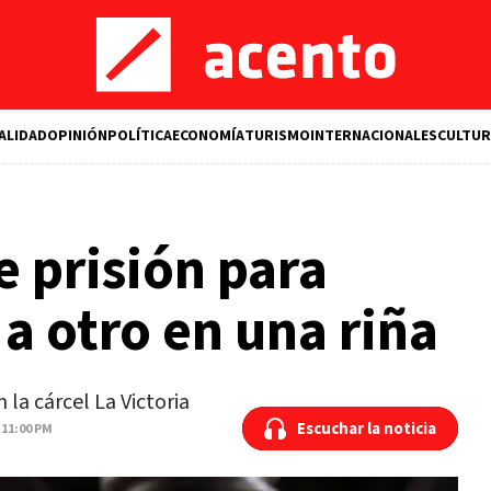
ALIDAD
OPINIÓN
POLÍTICA
ECONOMÍA
TURISMO
INTERNACIONALES
CULTUR
e prisión para
 otro en una riña
la cárcel La Victoria
Escuchar la noticia
Escuchar la noticia
 11:00 PM