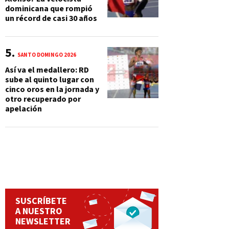
dominicana que rompió
un récord de casi 30 años
SANTO DOMINGO 2026
Así va el medallero: RD
sube al quinto lugar con
cinco oros en la jornada y
otro recuperado por
apelación
SUSCRÍBETE
A NUESTRO
NEWSLETTER