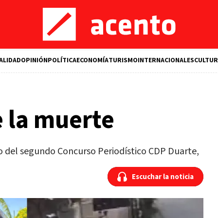
ALIDAD
OPINIÓN
POLÍTICA
ECONOMÍA
TURISMO
INTERNACIONALES
CULTUR
 la muerte
o del segundo Concurso Periodístico CDP Duarte,
Escuchar la noticia
Escuchar la noticia