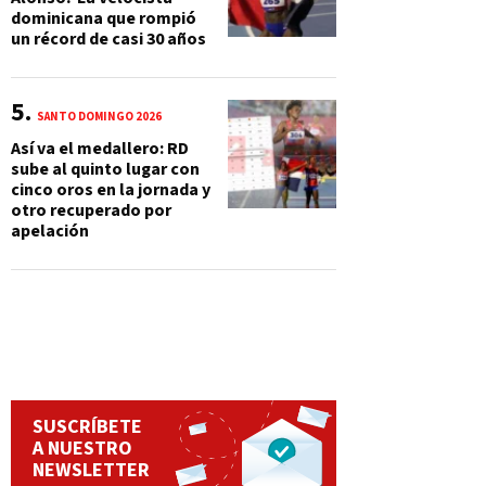
dominicana que rompió
un récord de casi 30 años
SANTO DOMINGO 2026
Así va el medallero: RD
sube al quinto lugar con
cinco oros en la jornada y
otro recuperado por
apelación
SUSCRÍBETE
A NUESTRO
NEWSLETTER