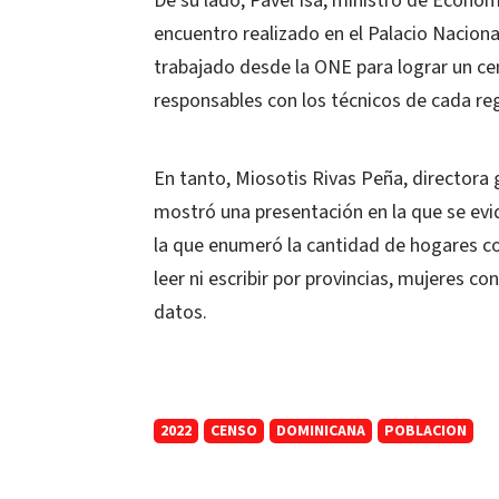
De su lado, Pavel Isa, ministro de Economí
encuentro realizado en el Palacio Naciona
trabajado desde la ONE para lograr un cen
responsables con los técnicos de cada regi
En tanto, Miosotis Rivas Peña, directora 
mostró una presentación en la que se evid
la que enumeró la cantidad de hogares co
leer ni escribir por provincias, mujeres co
datos.
2022
CENSO
DOMINICANA
POBLACION