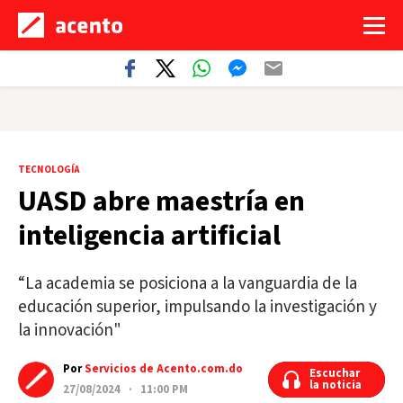
TECNOLOGÍA
UASD abre maestría en
inteligencia artificial
“La academia se posiciona a la vanguardia de la
educación superior, impulsando la investigación y
la innovación"
Por
Servicios de Acento.com.do
Escuchar
Escuchar
la noticia
la noticia
27/08/2024 · 11:00 PM