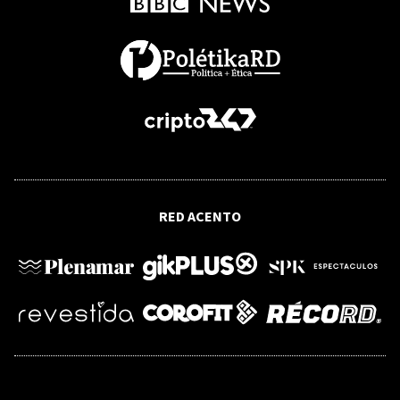
nuevo año escolar
IVÁN CEPEDA
Cepeda rechaza legitimidad de De la
Espriella en el día de su posesión como
presidente de Colombia
GUSTAVO PETRO
RED ACENTO
Petro se despide de la Casa de Nariño
con honores militares: "El mandato
popular se respeta"