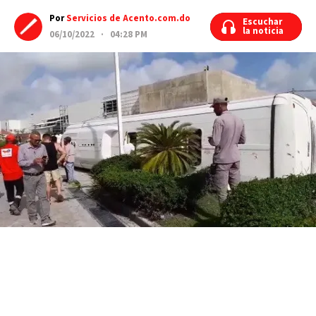
Por
Servicios de Acento.com.do
Escuchar
Escuchar
la noticia
la noticia
06/10/2022 · 04:28 PM