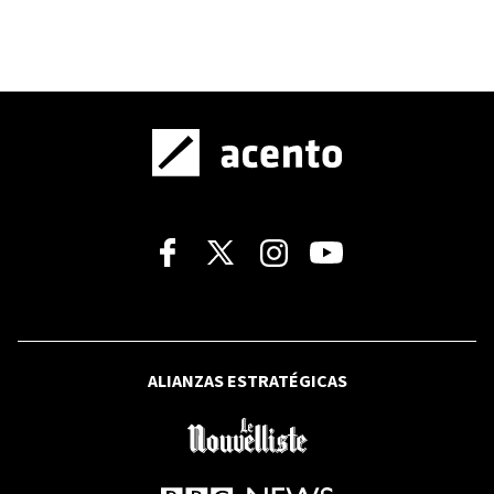
Sánchez y Meloni por la llegada de
migrantes a Ceuta
VIDEO
MERCADO DE NUEVA YORK
Wall Street cierra en verde por malos
datos de empleo que alejan posibilidad
de alza de tasas de interés
RECAUDACIONES TRIBUTARIAS
DGII recauda RD$ 81,475 millones en
julio, impulsada por el ITBIS y el ISR
ALIANZAS ESTRATÉGICAS
NUEVO AÑO ESCOLAR
Opiniones divididas sobre si el sistema
educativo está preparado para el