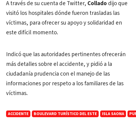
A través de su cuenta de Twitter,
Collado
dijo que
visitó los hospitales dónde fueron trasladas las
víctimas, para ofrecer su apoyo y solidaridad en
este difícil momento.
Indicó que las autoridades pertinentes ofrecerán
más detalles sobre el accidente, y pidió a la
ciudadanía prudencia con el manejo de las
informaciones por respeto a los familiares de las
víctimas.
ACCIDENTE
BOULEVARD TURÍSTICO DEL ESTE
ISLA SAONA
PU