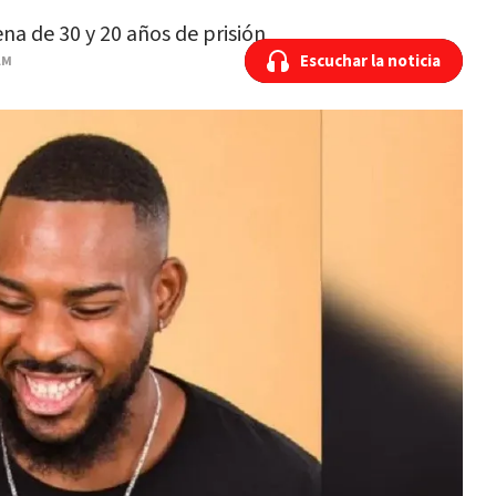
ena de 30 y 20 años de prisión
Escuchar la noticia
Escuchar la noticia
AM